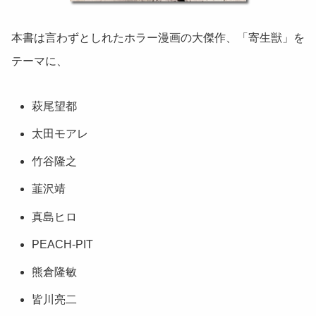
本書は言わずとしれたホラー漫画の大傑作、「寄生獣」を
テーマに、
萩尾望都
太田モアレ
竹谷隆之
韮沢靖
真島ヒロ
PEACH-PIT
熊倉隆敏
皆川亮二