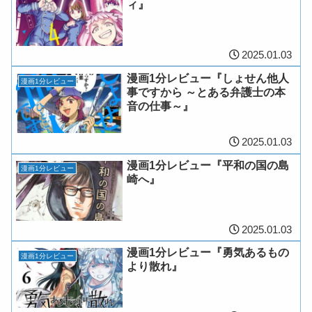
ィ』
2025.01.03
漫画1分レビュー『しょせん他人
漫画1分レビュー
事ですから ～とある弁護士の本
音の仕事～』
2025.01.03
漫画1分レビュー『平和の国の島
漫画1分レビュー
崎へ』
2025.01.03
漫画1分レビュー『勇気あるもの
漫画1分レビュー
より散れ』