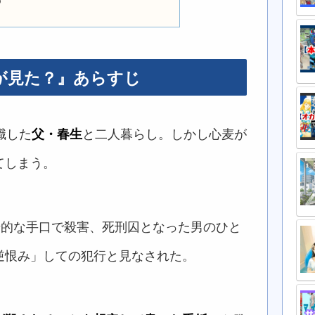
め
が見た？』あらすじ
職した
父・春生
と二人暮らし。しかし心麦が
てしまう。
奇的な手口で殺害、死刑囚となった男のひと
逆恨み」しての犯行と見なされた。