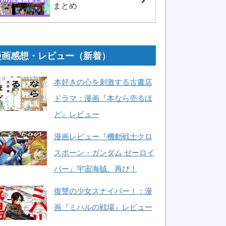
まとめ
漫画感想・レビュー（新着）
本好きの心を刺激する古書店
ドラマ：漫画『本なら売るほ
ど』レビュー
漫画レビュー『機動戦士クロ
スボーン・ガンダム ゼーロイ
バー』宇宙海賊、再び！
復讐の少女スナイパー！：漫
画『ミハルの戦場』レビュー