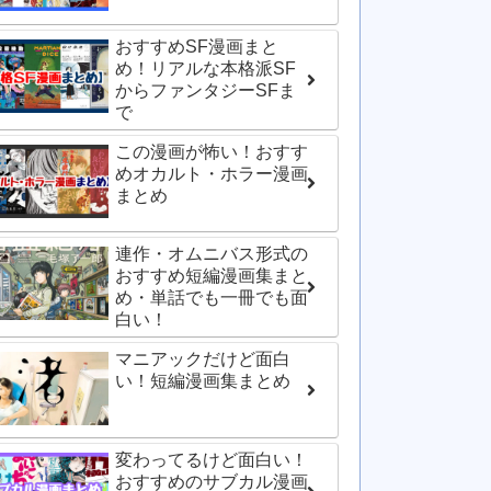
おすすめSF漫画まと
め！リアルな本格派SF
からファンタジーSFま
で
この漫画が怖い！おすす
めオカルト・ホラー漫画
まとめ
連作・オムニバス形式の
おすすめ短編漫画集まと
め・単話でも一冊でも面
白い！
マニアックだけど面白
い！短編漫画集まとめ
変わってるけど面白い！
おすすめのサブカル漫画