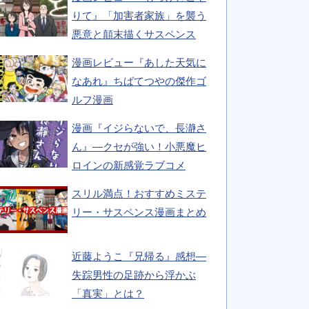
りて』「加害者家族」を襲う
悪意と顛末描くサスペンス
漫画レビュー『あした天気に
なあれ』ちばてつやの傑作ゴ
ルフ漫画
漫画『イジらないで、長瀞さ
ん』―クセが強い！小悪魔ヒ
ロインの新感覚ラブコメ
スリル満点！おすすめミステ
リー・サスペンス漫画まとめ
近藤ようこ『兄帰る』感想―
失踪男性の足跡から浮かぶ
「真実」とは？