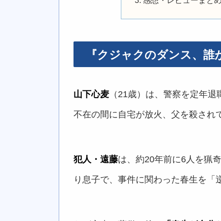
感想・レビューまと
『クジャクのダンス、誰
山下心麦
（21歳）は、警察を定年退
不在の間に自宅が放火、父を殺され
犯人・遠藤
は、約20年前に6人を猟
り息子で、事件に関わった春生を「