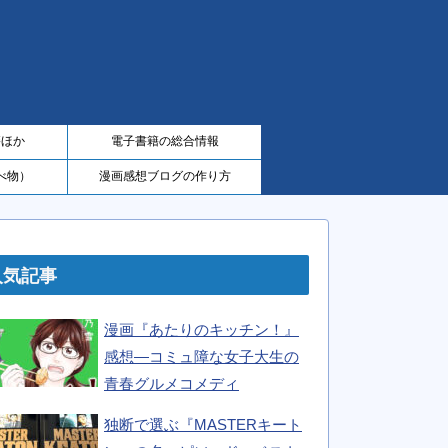
籍ほか
電子書籍の総合情報
べ物）
漫画感想ブログの作り方
人気記事
漫画『あたりのキッチン！』
感想―コミュ障な女子大生の
青春グルメコメディ
独断で選ぶ『MASTERキート