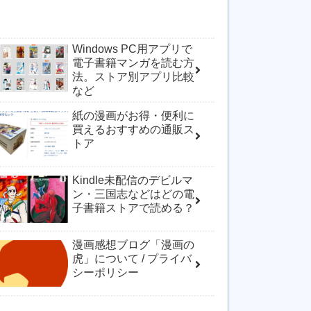
Windows PC用アプリで
電子書籍マンガを読む方
法。ストア別アプリ比較
など
紙の漫画がお得・便利に
買えるおすすめの通販ス
トア
Kindle未配信のデビルマ
ン・三国志などはどの電
子書籍ストアで読める？
漫画感想ブログ「漫画の
虎」について / プライバ
シーポリシー