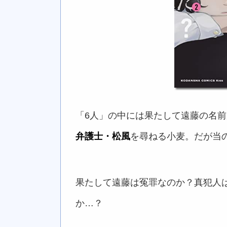
「6人」の中には果たして遠藤の名
弁護士・松風
を尋ねる小麦。だが当
果たして遠藤は冤罪なのか？真犯人
か…？