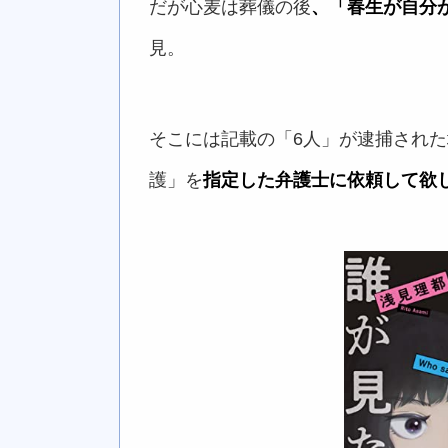
だが心麦は葬儀の後
、「春生が自分
見。
そこには記載の「6人」が逮捕され
護」を
指定した弁護士に依頼して欲