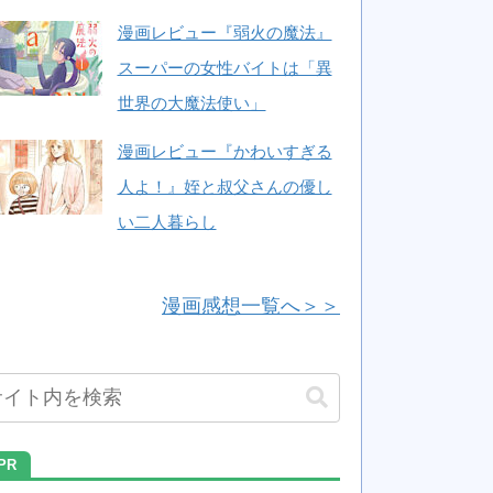
漫画レビュー『弱火の魔法』
スーパーの女性バイトは「異
世界の大魔法使い」
漫画レビュー『かわいすぎる
人よ！』姪と叔父さんの優し
い二人暮らし
漫画感想一覧へ＞＞