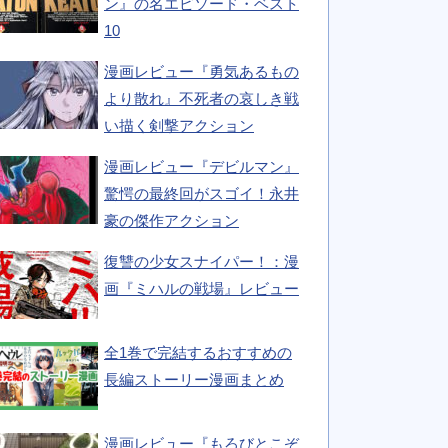
ン』の名エピソード・ベスト
10
漫画レビュー『勇気あるもの
より散れ』不死者の哀しき戦
い描く剣撃アクション
漫画レビュー『デビルマン』
驚愕の最終回がスゴイ！永井
豪の傑作アクション
復讐の少女スナイパー！：漫
画『ミハルの戦場』レビュー
全1巻で完結するおすすめの
長編ストーリー漫画まとめ
漫画レビュー『もろびとこぞ