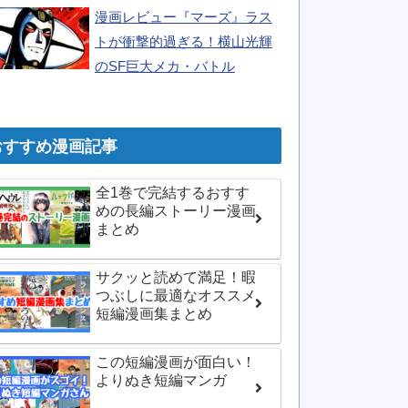
漫画レビュー『マーズ』ラス
トが衝撃的過ぎる！横山光輝
のSF巨大メカ・バトル
おすすめ漫画記事
全1巻で完結するおすす
めの長編ストーリー漫画
まとめ
サクッと読めて満足！暇
つぶしに最適なオススメ
短編漫画集まとめ
この短編漫画が面白い！
よりぬき短編マンガ