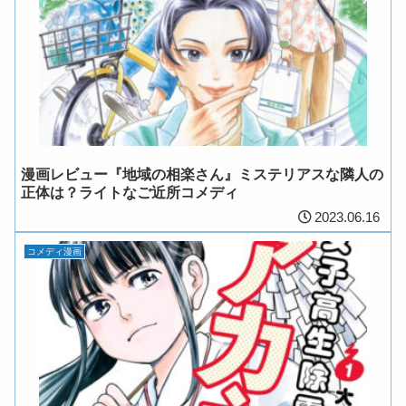
漫画レビュー『地域の相楽さん』ミステリアスな隣人の
正体は？ライトなご近所コメディ
2023.06.16
コメディ漫画