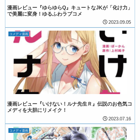
漫画レビュー『ゆらゆらQ』キュートなJKが「化け力」
で美麗に変身！ゆるふわラブコメ
2023.09.05
コメディ漫画
漫画レビュー『いけない！ルナ先生Ｒ』伝説のお色気コ
メディを大胆にリメイク！
2023.07.16
コメディ漫画