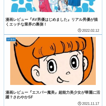
漫画レビュー『AV男優はじめました』リアル男優が描
くエッチな業界の裏側！
2022.02.12
SF漫画
漫画レビュー『エスパー魔美』超能力美少女が華麗に活
躍？さわやかSF
2021.11.17