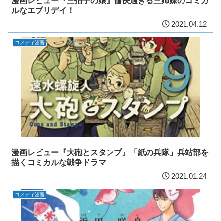
漫画レビュー『三拍子の娘』愉快過ぎる三姉妹のコミカ
ルなエブリデイ！
2021.04.12
コメディ漫画
漫画レビュー『大砲とスタンプ』「紙の兵隊」兵站部を
描くコミカルな戦争ドラマ
2021.01.24
コメディ漫画