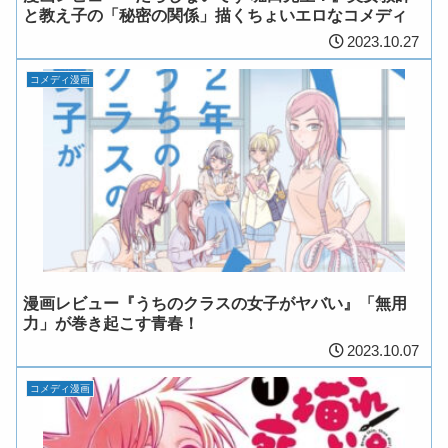
と教え子の「秘密の関係」描くちょいエロなコメディ
2023.10.27
コメディ漫画
漫画レビュー『うちのクラスの女子がヤバい』「無用
力」が巻き起こす青春！
2023.10.07
コメディ漫画