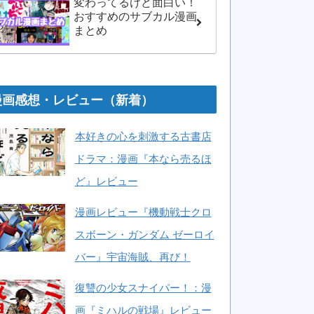
変わってるけど面白い！
おすすめのサブカル漫画
まとめ
漫画感想・レビュー（新着）
本好きの心を刺激する古書店
ドラマ：漫画『本なら売るほ
ど』レビュー
漫画レビュー『機動戦士クロ
スボーン・ガンダム ゼーロイ
バー』宇宙海賊、再び！
復讐の少女スナイパー！：漫
画『ミハルの戦場』レビュー