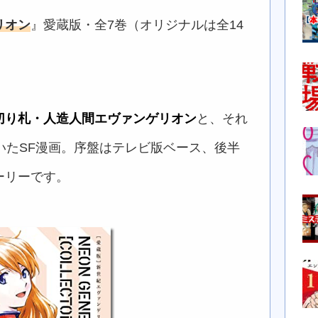
リオン
』愛蔵版・全7巻（オリジナルは全14
切り札・人造人間エヴァンゲリオン
と、それ
いたSF漫画。序盤はテレビ版ベース、後半
ーリーです。