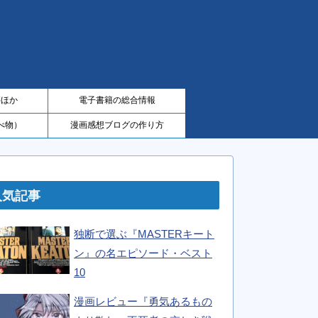
籍ほか
電子書籍の総合情報
べ物）
漫画感想ブログの作り方
人気記事
独断で選ぶ『MASTERキート
ン』の名エピソード・ベスト
10
漫画レビュー『勇気あるもの