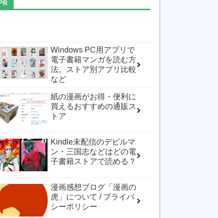
Windows PC用アプリで
電子書籍マンガを読む方
法。ストア別アプリ比較
など
紙の漫画がお得・便利に
買えるおすすめの通販ス
トア
Kindle未配信のデビルマ
ン・三国志などはどの電
子書籍ストアで読める？
漫画感想ブログ「漫画の
虎」について / プライバ
シーポリシー