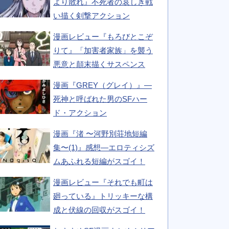
より散れ』不死者の哀しき戦
い描く剣撃アクション
漫画レビュー『もろびとこぞ
りて』「加害者家族」を襲う
悪意と顛末描くサスペンス
漫画『GREY（グレイ）』―
死神と呼ばれた男のSFハー
ド・アクション
漫画『渚 〜河野別荘地短編
集〜(1)』感想―エロティシズ
ムあふれる短編がスゴイ！
漫画レビュー『それでも町は
廻っている』トリッキーな構
成と伏線の回収がスゴイ！