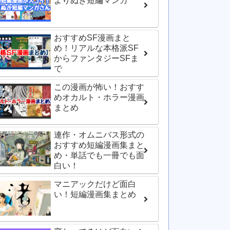
よりぬき短編マンガ
おすすめSF漫画まと
め！リアルな本格派SF
からファンタジーSFま
で
この漫画が怖い！おすす
めオカルト・ホラー漫画
まとめ
連作・オムニバス形式の
おすすめ短編漫画集まと
め・単話でも一冊でも面
白い！
マニアックだけど面白
い！短編漫画集まとめ