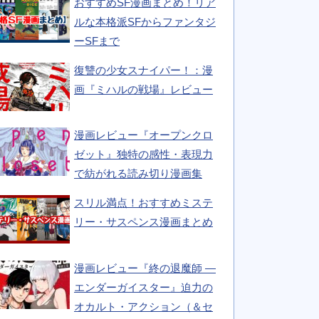
おすすめSF漫画まとめ！リア
ルな本格派SFからファンタジ
ーSFまで
復讐の少女スナイパー！：漫
画『ミハルの戦場』レビュー
漫画レビュー『オープンクロ
ゼット』独特の感性・表現力
で紡がれる読み切り漫画集
スリル満点！おすすめミステ
リー・サスペンス漫画まとめ
漫画レビュー『終の退魔師 ―
エンダーガイスター』迫力の
オカルト・アクション（＆セ