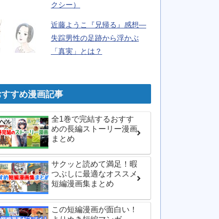
クシー）
近藤ようこ『兄帰る』感想―
失踪男性の足跡から浮かぶ
「真実」とは？
おすすめ漫画記事
全1巻で完結するおすす
めの長編ストーリー漫画
まとめ
サクッと読めて満足！暇
つぶしに最適なオススメ
短編漫画集まとめ
この短編漫画が面白い！