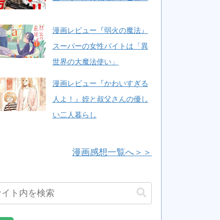
漫画レビュー『弱火の魔法』
スーパーの女性バイトは「異
世界の大魔法使い」
漫画レビュー『かわいすぎる
人よ！』姪と叔父さんの優し
い二人暮らし
漫画感想一覧へ＞＞