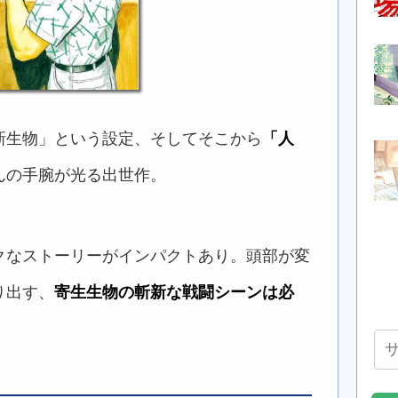
新生物」という設定、そしてそこから
「人
んの手腕が光る出世作。
クなストーリーがインパクトあり。頭部が変
り出す、
寄生生物の斬新な戦闘シーンは必