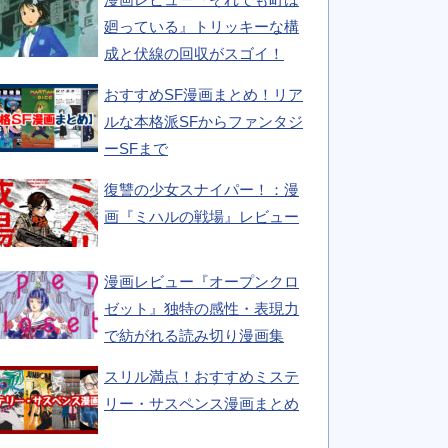
廻っている』トリッキーな構
成と伏線の回収がスゴイ！
おすすめSF漫画まとめ！リア
ルな本格派SFからファンタジ
ーSFまで
復讐の少女スナイパー！：漫
画『ミハルの戦場』レビュー
漫画レビュー『オープンクロ
ゼット』独特の感性・表現力
で紡がれる読み切り漫画集
スリル満点！おすすめミステ
リー・サスペンス漫画まとめ