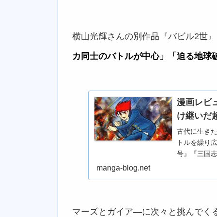
横山光輝さんの別作品『バビル2世
カ同士のバトルが中心」「迫る地球
漫画レビ
け継いだ
古代に生き
トルを繰り広
号』『三国
す。連載は秋
manga-blog.net
あり）。197
マーズとガイア―に次々と挑んでく