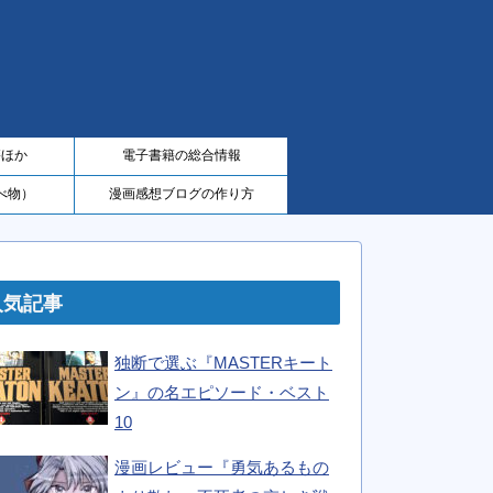
籍ほか
電子書籍の総合情報
べ物）
漫画感想ブログの作り方
人気記事
独断で選ぶ『MASTERキート
ン』の名エピソード・ベスト
10
漫画レビュー『勇気あるもの