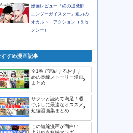
漫画レビュー『終の退魔師 ―
エンダーガイスター』迫力の
オカルト・アクション（＆セ
クシー）
おすすめ漫画記事
全1巻で完結するおすす
めの長編ストーリー漫画
まとめ
サクッと読めて満足！暇
つぶしに最適なオススメ
短編漫画集まとめ
この短編漫画が面白い！
よりぬき短編マンガ