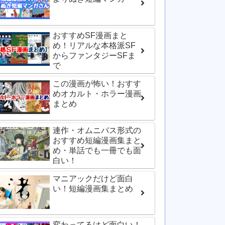
おすすめSF漫画まと
め！リアルな本格派SF
からファンタジーSFま
で
この漫画が怖い！おすす
めオカルト・ホラー漫画
まとめ
連作・オムニバス形式の
おすすめ短編漫画集まと
め・単話でも一冊でも面
白い！
マニアックだけど面白
い！短編漫画集まとめ
変わってるけど面白い！