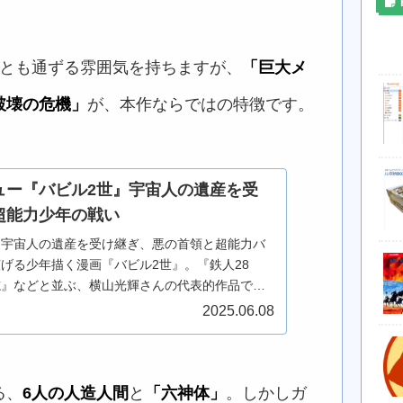
』とも通ずる雰囲気を持ちますが、
「巨大メ
破壊の危機」
が、本作ならではの特徴です。
ュー『バビル2世』宇宙人の遺産を受
超能力少年の戦い
た宇宙人の遺産を受け継ぎ、悪の首領と超能力バ
げる少年描く漫画『バビル2世』。『鉄人28
志』などと並ぶ、横山光輝さんの代表的作品で
田書店少年チャンピオンで、全12巻完結（続編
2025.06.08
0年代の作...
る、
6人の人造人間
と
「六神体」
。しかしガ