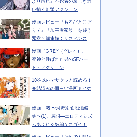
より散れ』不死者の哀しき戦
い描く剣撃アクション
漫画レビュー『もろびとこぞ
りて』「加害者家族」を襲う
悪意と顛末描くサスペンス
漫画『GREY（グレイ）』―
死神と呼ばれた男のSFハー
ド・アクション
10巻以内でサクッと読める！
完結済みの面白い漫画まとめ
漫画『渚 〜河野別荘地短編
集〜(1)』感想―エロティシズ
ムあふれる短編がスゴイ！
漫画レビュー『それでも町は