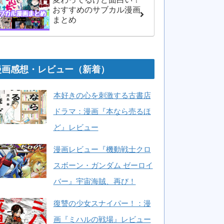
おすすめのサブカル漫画
まとめ
漫画感想・レビュー（新着）
本好きの心を刺激する古書店
ドラマ：漫画『本なら売るほ
ど』レビュー
漫画レビュー『機動戦士クロ
スボーン・ガンダム ゼーロイ
バー』宇宙海賊、再び！
復讐の少女スナイパー！：漫
画『ミハルの戦場』レビュー