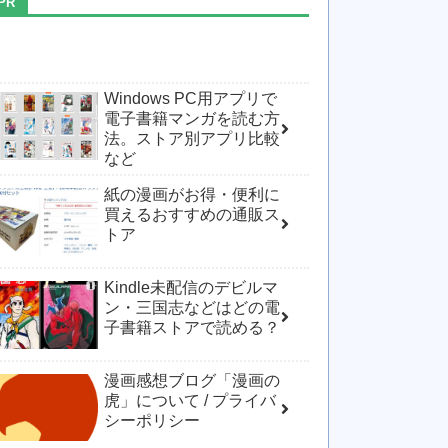
Windows PC用アプリで
電子書籍マンガを読む方
法。ストア別アプリ比較
など
紙の漫画がお得・便利に
買えるおすすめの通販ス
トア
Kindle未配信のデビルマ
ン・三国志などはどの電
子書籍ストアで読める？
漫画感想ブログ「漫画の
虎」について / プライバ
シーポリシー