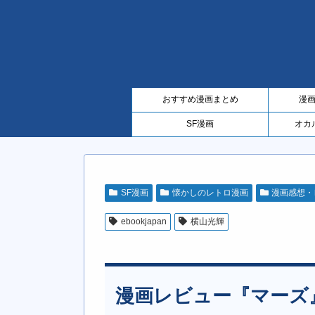
おすすめ漫画まとめ
漫
SF漫画
オカ
SF漫画
懐かしのレトロ漫画
漫画感想・
ebookjapan
横山光輝
漫画レビュー『マーズ