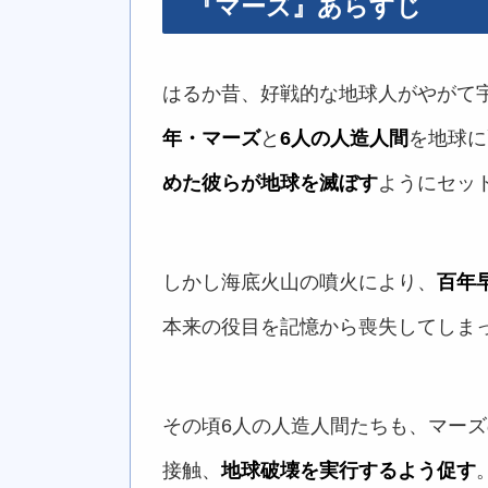
『マーズ』あらすじ
はるか昔、好戦的な地球人がやがて
年・マーズ
と
6人の人造人間
を地球に
めた彼らが地球を滅ぼす
ようにセッ
しかし海底火山の噴火により、
百年
本来の役目を記憶から喪失してしま
その頃6人の人造人間たちも、マー
接触、
地球破壊を実行するよう促す