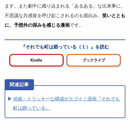
ます。また劇中に織り込まれる「あるある」な出来事に、
不思議な共感覚を呼び起こされるのも面白み。
笑いととも
に、予想外の深みを感じる漫画
です。
それでも町は廻っている（１）
Kindle
ブックライブ
伏線・トリッキーな構成がスゴイ！漫画『それでも
町は廻っている』