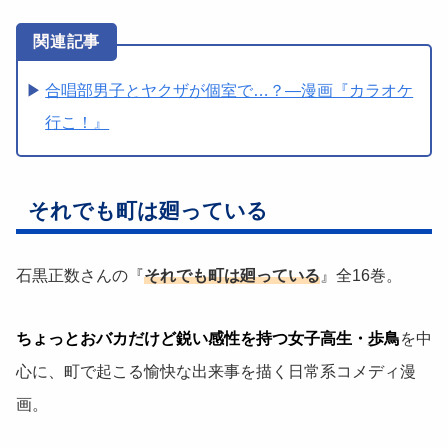
合唱部男子とヤクザが個室で…？―漫画『カラオケ
行こ！』
それでも町は廻っている
石黒正数さんの『
それでも町は廻っている
』全16巻。
ちょっとおバカだけど鋭い感性を持つ女子高生・歩鳥
を中
心に、町で起こる愉快な出来事を描く日常系コメディ漫
画。