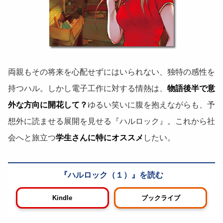
両親もその将来を心配せずにはいられない、独特の感性を
持つハル。しかし電子工作に対する情熱は、
物語後半で意
外な方向に開花して？
ゆるい笑いに腹を抱えながらも、予
想外に読ませる展開を見せる『ハルロック』。これから社
会へと旅立つ
学生さんに特にオススメ
したい。
ハルロック（１）
Kindle
ブックライブ