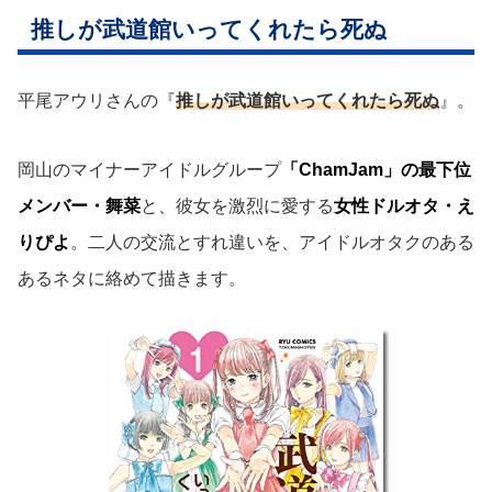
推しが武道館いってくれたら死ぬ
平尾アウリさんの『
推しが武道館いってくれたら死ぬ
』。
岡山のマイナーアイドルグループ
「ChamJam」の最下位
メンバー・舞菜
と、彼女を激烈に愛する
女性ドルオタ・え
りぴよ
。二人の交流とすれ違いを、アイドルオタクのある
あるネタに絡めて描きます。