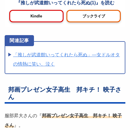
推しが武道館いってくれたら死ぬ(1)
Kindle
ブックライブ
「推しが武道館いってくれたら死ぬ」―女ドルオタ
の情熱に笑い、泣く
邦画プレゼン女子高生 邦キチ！ 映子さ
ん
服部昇大さんの『
邦画プレゼン女子高生 邦キチ！ 映子
さん
』。