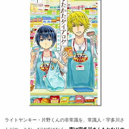
ライトヤンキー・片野くんの非常識を、常識人・宇多川さ