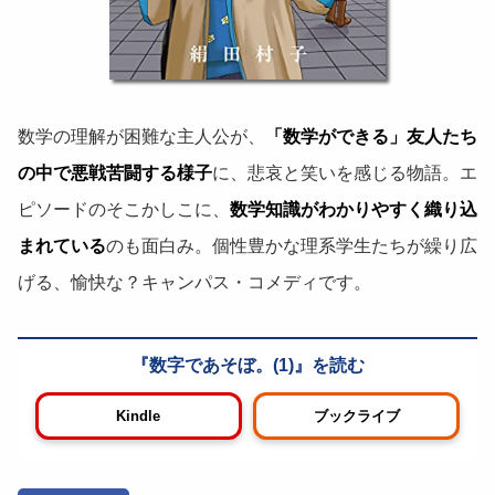
数学の理解が困難な主人公が、
「数学ができる」友人たち
の中で悪戦苦闘する様子
に、悲哀と笑いを感じる物語。エ
ピソードのそこかしこに、
数学知識がわかりやすく織り込
まれている
のも面白み。個性豊かな理系学生たちが繰り広
げる、愉快な？キャンパス・コメディです。
数字であそぼ。(1)
Kindle
ブックライブ