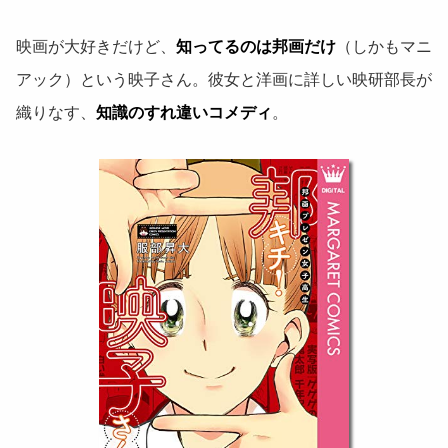
映画が大好きだけど、
知ってるのは邦画だけ
（しかもマニ
アック）という映子さん。彼女と洋画に詳しい映研部長が
織りなす、
知識のすれ違いコメディ
。