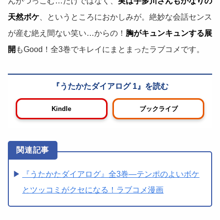
んがつっこむ…だけではなく、
実は宇多川さんもかなりの
天然ボケ
、というところにおかしみが。絶妙な会話センス
が産む絶え間ない笑い…からの！
胸がキュンキュンする展
開
もGood！全3巻でキレイにまとまったラブコメです。
うたかたダイアログ 1
Kindle
ブックライブ
『うたかたダイアログ』全3巻―テンポのよいボケ
とツッコミがクセになる！ラブコメ漫画