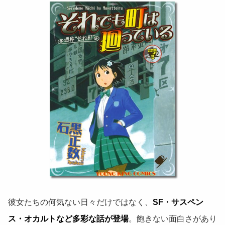
彼女たちの何気ない日々だけではなく、
SF・サスペン
ス・オカルトなど多彩な話が登場
。飽きない面白さがあり