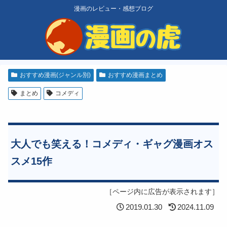
漫画のレビュー・感想ブログ
おすすめ漫画(ジャンル別)
おすすめ漫画まとめ
まとめ
コメディ
大人でも笑える！コメディ・ギャグ漫画オス
スメ15作
［ページ内に広告が表示されます］
2019.01.30
2024.11.09