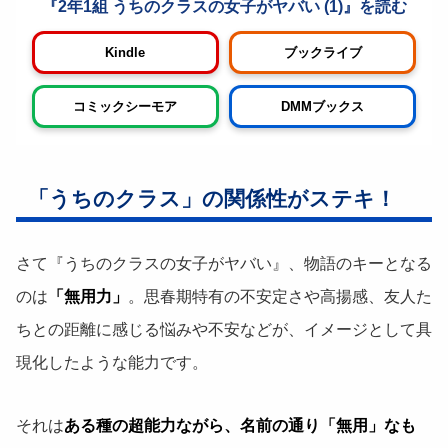
2年1組 うちのクラスの女子がヤバい (1)
Kindle
ブックライブ
コミックシーモア
DMMブックス
「うちのクラス」の関係性がステキ！
さて『うちのクラスの女子がヤバい』、物語のキーとなる
のは
「無用力」
。思春期特有の不安定さや高揚感、友人た
ちとの距離に感じる悩みや不安などが、イメージとして具
現化したような能力です。
それは
ある種の超能力ながら、名前の通り「無用」なも