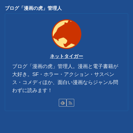
ブログ「漫画の虎」管理人
ネットタイガー
ブログ「漫画の虎」管理人。漫画と電子書籍が
大好き。SF・ホラー・アクション・サスペン
ス・コメディほか、面白い漫画ならジャンル問
わずに読みます！