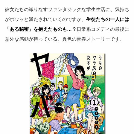
彼女たちの織りなすファンタジックな学生生活に、気持ち
がホワッと満たされていくのですが、
生徒たちの一人には
「ある秘密」を抱えたものも…？
日常系コメディの最後に
意外な感動が待っている、異色の青春ストーリーです。