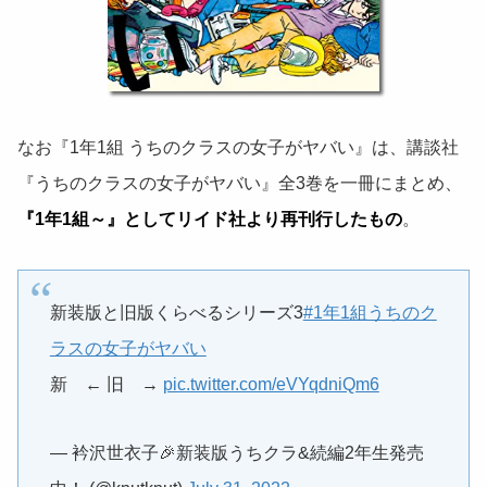
なお『1年1組 うちのクラスの女子がヤバい』は、講談社
『うちのクラスの女子がヤバい』全3巻を一冊にまとめ、
『1年1組～』としてリイド社より再刊行したもの
。
新装版と旧版くらべるシリーズ3
#1年1組うちのク
ラスの女子がヤバい
新 ← 旧 →
pic.twitter.com/eVYqdniQm6
— 衿沢世衣子🎉新装版うちクラ&続編2年生発売