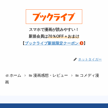
スマホで漫画が読みやすい！
新規会員は
70％OFF＋おまけ
【
ブックライブ新規限定クーポン
】
ネットタイガー
ホーム
漫画感想・レビュー
コメディ漫
画