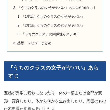
『うちのクラスの女子がヤバい』のココが面白い！
『1年1組 うちのクラスの女子がヤバい』
『2年1組 うちのクラスの女子がヤバい』
「うちのクラス」の関係性がステキ！
感想・レビューまとめ
『うちのクラスの女子がヤバい』あら
すじ
五感が異常に鋭敏になったり、体の一部または全部が変
形・変身したり、体から何かを生み出したり、周囲のもの
に不思議な影響を及ぼしたり…。