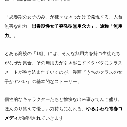
「思春期の女子のみ」が様々なきっかけで発現する、人畜
無害な能力
「思春期性女子突発型無用念力」、通称「無用
力」
。
とある高校の「1組」には、そんな無用力を持つ生徒たち
がなぜか集合。その無用力が引き起こすドタバタにクラス
メートが巻き込まれていくのが、漫画『うちのクラスの女
子がヤバい』の基本的なストーリー。
個性的なキャラクターたちと愉快な出来事がてんこ盛り。
ほんのり笑えて優しい気持ちになれる、
ゆるふわな青春コ
メディ
が展開されていきます。