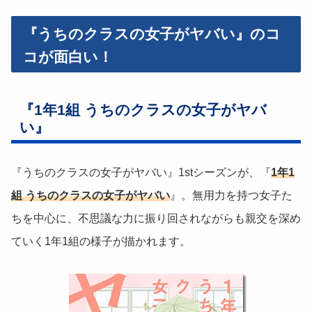
『うちのクラスの女子がヤバい』のコ
コが面白い！
『1年1組 うちのクラスの女子がヤバ
い』
『うちのクラスの女子がヤバい』1stシーズンが、『
1年1
組 うちのクラスの女子がヤバい
』。無用力を持つ女子た
ちを中心に、不思議な力に振り回されながらも親交を深め
ていく1年1組の様子が描かれます。