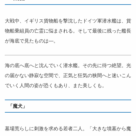
大戦中、イギリス貨物船を撃沈したドイツ軍潜水艦は、貨
物船乗組員の亡霊に悩まされる。そして最後に残った艦長
が海底で見たものは―。
海の底へ底へと沈んでいく潜水艦。その先に待つ絶望。光
の届かない静寂な空間で、正気と狂気の狭間へと迷いこん
でいく人間の姿が恐くもあり、また美しくも。
「魔犬」
墓場荒らしに刺激を求める若者二人。「大きな墳墓から魔