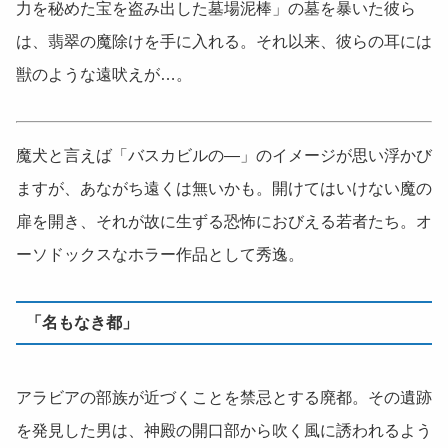
力を秘めた宝を盗み出した墓場泥棒」の墓を暴いた彼ら
は、翡翠の魔除けを手に入れる。それ以来、彼らの耳には
獣のような遠吠えが…。
魔犬と言えば「バスカビルの―」のイメージが思い浮かび
ますが、あながち遠くは無いかも。開けてはいけない魔の
扉を開き、それが故に生ずる恐怖におびえる若者たち。オ
ーソドックスなホラー作品として秀逸。
「名もなき都」
アラビアの部族が近づくことを禁忌とする廃都。その遺跡
を発見した男は、神殿の開口部から吹く風に誘われるよう