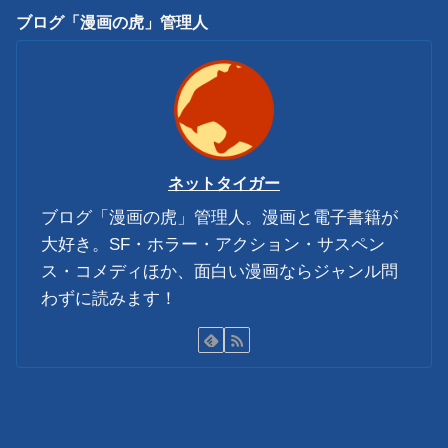
ブログ「漫画の虎」管理人
ネットタイガー
ブログ「漫画の虎」管理人。漫画と電子書籍が
大好き。SF・ホラー・アクション・サスペン
ス・コメディほか、面白い漫画ならジャンル問
わずに読みます！