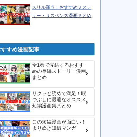
スリル満点！おすすめミステ
リー・サスペンス漫画まとめ
おすすめ漫画記事
全1巻で完結するおすす
めの長編ストーリー漫画
まとめ
サクッと読めて満足！暇
つぶしに最適なオススメ
短編漫画集まとめ
この短編漫画が面白い！
よりぬき短編マンガ