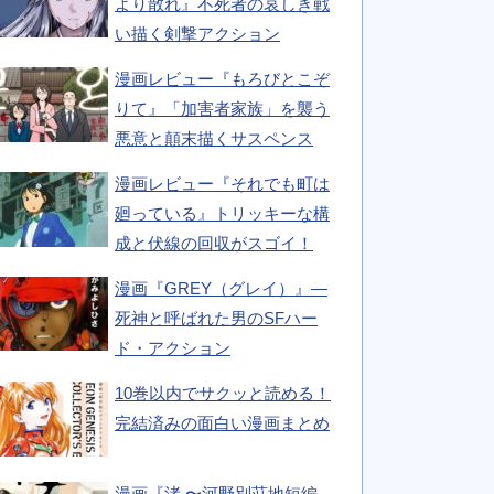
より散れ』不死者の哀しき戦
い描く剣撃アクション
漫画レビュー『もろびとこぞ
りて』「加害者家族」を襲う
悪意と顛末描くサスペンス
漫画レビュー『それでも町は
廻っている』トリッキーな構
成と伏線の回収がスゴイ！
漫画『GREY（グレイ）』―
死神と呼ばれた男のSFハー
ド・アクション
10巻以内でサクッと読める！
完結済みの面白い漫画まとめ
漫画『渚 〜河野別荘地短編