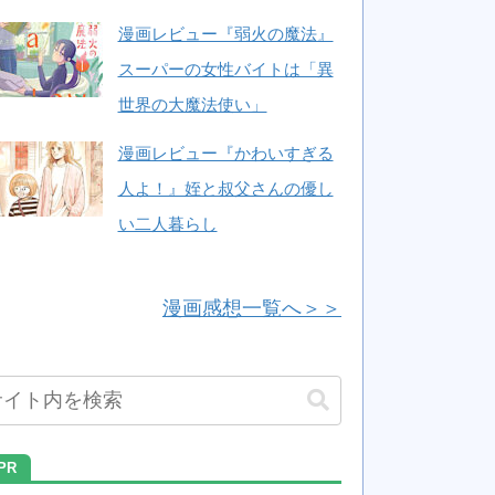
漫画レビュー『弱火の魔法』
スーパーの女性バイトは「異
世界の大魔法使い」
漫画レビュー『かわいすぎる
人よ！』姪と叔父さんの優し
い二人暮らし
漫画感想一覧へ＞＞