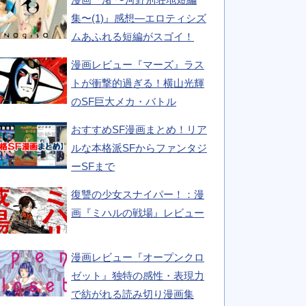
集〜(1)』感想―エロティシズ
ムあふれる短編がスゴイ！
漫画レビュー『マーズ』ラス
トが衝撃的過ぎる！横山光輝
のSF巨大メカ・バトル
おすすめSF漫画まとめ！リア
ルな本格派SFからファンタジ
ーSFまで
復讐の少女スナイパー！：漫
画『ミハルの戦場』レビュー
漫画レビュー『オープンクロ
ゼット』独特の感性・表現力
で紡がれる読み切り漫画集