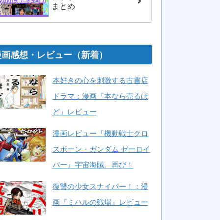
まとめ
漫画感想・レビュー（新着）
本好きの心を刺激する古書店
ドラマ：漫画『本なら売るほ
ど』レビュー
漫画レビュー『機動戦士クロ
スボーン・ガンダム ゼーロイ
バー』宇宙海賊、再び！
復讐の少女スナイパー！：漫
画『ミハルの戦場』レビュー