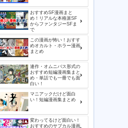
おすすめSF漫画まと
め！リアルな本格派SF
からファンタジーSFま
で
この漫画が怖い！おすす
めオカルト・ホラー漫画
まとめ
連作・オムニバス形式の
おすすめ短編漫画集まと
め・単話でも一冊でも面
白い！
マニアックだけど面白
い！短編漫画集まとめ
変わってるけど面白い！
おすすめのサブカル漫画