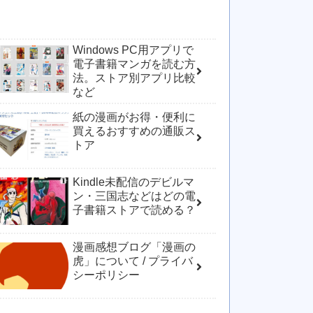
Windows PC用アプリで
電子書籍マンガを読む方
法。ストア別アプリ比較
など
紙の漫画がお得・便利に
買えるおすすめの通販ス
トア
Kindle未配信のデビルマ
ン・三国志などはどの電
子書籍ストアで読める？
漫画感想ブログ「漫画の
虎」について / プライバ
シーポリシー