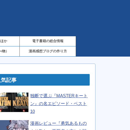
籍ほか
電子書籍の総合情報
べ物）
漫画感想ブログの作り方
人気記事
独断で選ぶ『MASTERキート
ン』の名エピソード・ベスト
10
漫画レビュー『勇気あるもの