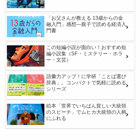
「お父さんが教える 13歳からの金
融入門」感想―親子で読める経済入
門書
この短編小説が面白い！おすすめ短
編小説集（SF・ミステリー・ホラ
ー・文芸）
語彙力アップ！に学研「ことば選び
辞典」。コンパクトで気軽に読める
シリーズ
絵本「世界でいちばん貧しい大統領
のスピーチ」でムヒカ大統領の人柄
にふれる