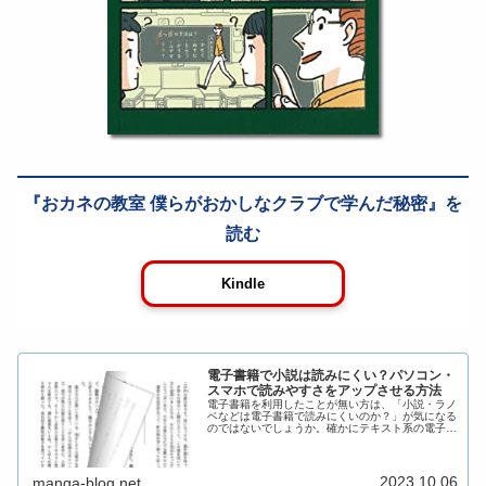
おカネの教室 僕らがおかしなクラブで学んだ秘密
Kindle
電子書籍で小説は読みにくい？パソコン・
スマホで読みやすさをアップさせる方法
電子書籍を利用したことが無い方は、「小説・ラノ
ベなどは電子書籍で読みにくいのか？」が気になる
のではないでしょうか。確かにテキスト系の電子書
籍は、紙書籍と較べて「読書感覚の違い」を感じま
す。ですが読みやすさを向上させる方法や、紙書籍
には無いメ...
2023.10.06
manga-blog.net