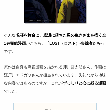
そんな
雀荘を舞台に、底辺に落ちた男の生きざまを描く全
1巻完結漫画
がこちら。
「LOST（ロスト）-失踪者たち-」
です。
原作は自身も麻雀漫画を描かれる押川雲太朗さん。作画は
江戸川エドガワさんが担当されています。失礼ながら地味
な内容ではあるのですが、これが
ずっしりと心に残る漫画
でした。