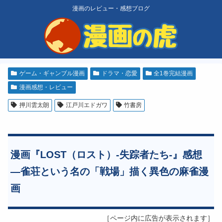
漫画のレビュー・感想ブログ
ゲーム・ギャンブル漫画
ドラマ・恋愛
全1巻完結漫画
漫画感想・レビュー
押川雲太朗
江戸川エドガワ
竹書房
漫画『LOST（ロスト）-失踪者たち-』感想
―雀荘という名の「戦場」描く異色の麻雀漫
画
［ページ内に広告が表示されます］