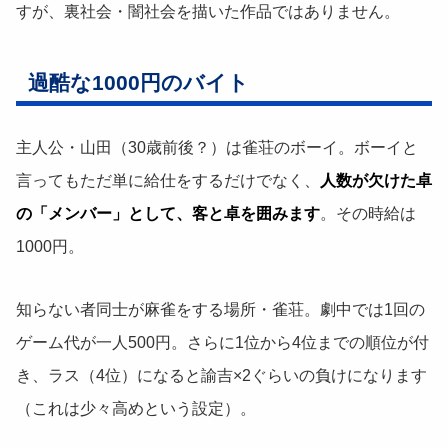
すが、裏社会・闇社会を描いた作品ではありません。
過酷な1000円のバイト
主人公・山田（30歳前後？）は雀荘のボーイ。ボーイと
言ってもただ単に給仕をするだけでなく、
人数が欠けた卓
の「メンバー」として、客と卓を囲みます
。その時給は
1000円。
知らない者同士が麻雀をする場所・雀荘。劇中では1回の
ゲーム代が一人500円。さらに1位から4位までの順位が付
き、ラス（4位）になると諭吉×2ぐらいの負けになります
（これは少々高めという設定）。