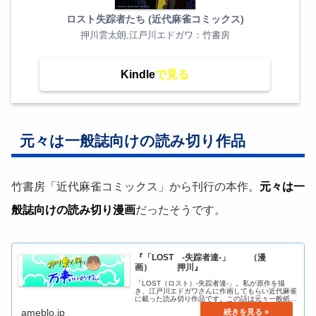
ロスト失踪者たち (近代麻雀コミックス)
押川雲太朗,江戸川エドガワ：竹書房
Kindle
元々は一般誌向けの読み切り作品
竹書房「近代麻雀コミックス」から刊行の本作。
元々は一
般誌向けの読み切り漫画
だったそうです。
『「LOST -失踪者達-」 （漫
画） 押川』
「LOST（ロスト）-失踪者達-」。私が原作を描
き、江戸川エドガワさんに作画してもらい近代麻雀
に載った読み切り作品です。この話は元々一般紙に
載せようとして書い…
ameblo.jp