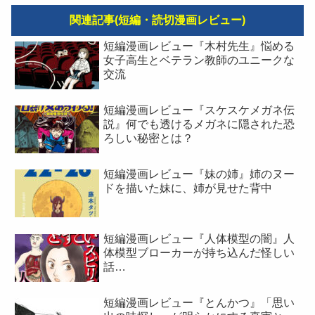
関連記事(短編・読切漫画レビュー)
短編漫画レビュー『木村先生』悩める
女子高生とベテラン教師のユニークな
交流
短編漫画レビュー『スケスケメガネ伝
説』何でも透けるメガネに隠された恐
ろしい秘密とは？
短編漫画レビュー『妹の姉』姉のヌー
ドを描いた妹に、姉が見せた背中
短編漫画レビュー『人体模型の闇』人
体模型ブローカーが持ち込んだ怪しい
話…
短編漫画レビュー『とんかつ』「思い