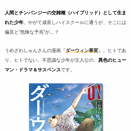
人間とチンパンジーの交雑種（ハイブリッド）として生ま
れた少年
。やがて成長しハイスクールに通うが、そこには
偏見と”危険な予兆”が…？
うめざわしゅんさんの漫画『
ダーウィン事変
』。ヒトであ
り、ヒトでない、不思議な少年が主人公の、
異色のヒュー
マン・ドラマ＆サスペンス
です。