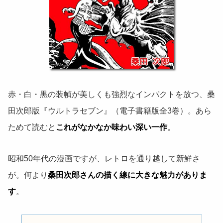
赤・白・黒の装幀が美しくも強烈なインパクトを放つ、桑
田次郎版『ウルトラセブン』（電子書籍版全3巻）。あら
ためて読むと
これがなかなか味わい深い一作
。
昭和50年代の漫画ですが、レトロを通り越して新鮮さ
が。何より
桑田次郎さんの描く線に大きな魅力がありま
す
。