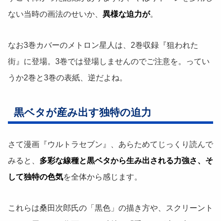
ない当時の画法のせいか、
異様な迫力が
。
なお3巻カバーのメトロン星人は、2巻収録『狙われた
街』に登場。3巻では登場しませんのでご注意を。ってい
うか2巻と3巻の表紙、逆だよね。
黒ベタが産み出す独特の迫力
さて漫画『ウルトラセブン』、あらためてじっくり読んで
みると、
多彩な線種と黒ベタから生み出される力強さ、そ
して独特の色気
を全体から感じます。
これらは桑田次郎氏の「黒色」の描き方や、スクリーント