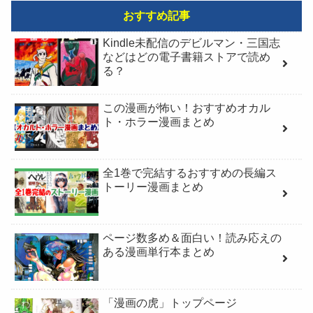
おすすめ記事
Kindle未配信のデビルマン・三国志
などはどの電子書籍ストアで読め
る？
この漫画が怖い！おすすめオカル
ト・ホラー漫画まとめ
全1巻で完結するおすすめの長編ス
トーリー漫画まとめ
ページ数多め＆面白い！読み応えの
ある漫画単行本まとめ
「漫画の虎」トップページ