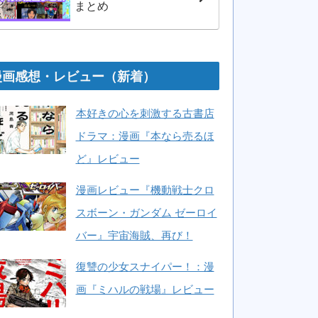
まとめ
漫画感想・レビュー（新着）
本好きの心を刺激する古書店
ドラマ：漫画『本なら売るほ
ど』レビュー
漫画レビュー『機動戦士クロ
スボーン・ガンダム ゼーロイ
バー』宇宙海賊、再び！
復讐の少女スナイパー！：漫
画『ミハルの戦場』レビュー