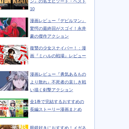
ン』の名エピソード・ベスト
10
漫画レビュー『デビルマン』
驚愕の最終回がスゴイ！永井
豪の傑作アクション
復讐の少女スナイパー！：漫
画『ミハルの戦場』レビュー
漫画レビュー『勇気あるもの
より散れ』不死者の哀しき戦
い描く剣撃アクション
全1巻で完結するおすすめの
長編ストーリー漫画まとめ
眼鏡好きにおすすめ！メガネ