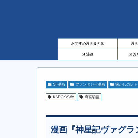
おすすめ漫画まとめ
漫
SF漫画
オカ
SF漫画
ファンタジー漫画
懐かしのレト
KADOKAWA
麻宮騎亜
漫画『神星記ヴァグラ