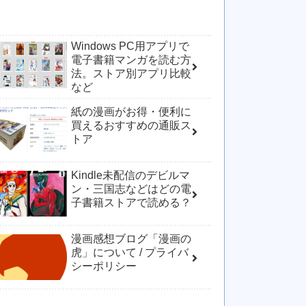
Windows PC用アプリで
電子書籍マンガを読む方
法。ストア別アプリ比較
など
紙の漫画がお得・便利に
買えるおすすめの通販ス
トア
Kindle未配信のデビルマ
ン・三国志などはどの電
子書籍ストアで読める？
漫画感想ブログ「漫画の
虎」について / プライバ
シーポリシー