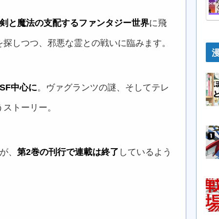
剣と魔法の支配するファンタジー世界
に飛
を探しつつ、邪悪な霊との戦いに臨みます。
SF中心に
。ヴァグランツの謎、そしてテレ
うストーリー。
が、
第2巻の刊行で連載は終了
しているよう