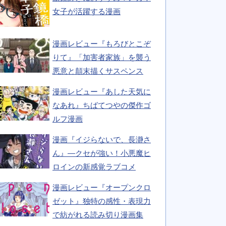
女子が活躍する漫画
漫画レビュー『もろびとこぞ
りて』「加害者家族」を襲う
悪意と顛末描くサスペンス
漫画レビュー『あした天気に
なあれ』ちばてつやの傑作ゴ
ルフ漫画
漫画『イジらないで、長瀞さ
ん』―クセが強い！小悪魔ヒ
ロインの新感覚ラブコメ
漫画レビュー『オープンクロ
ゼット』独特の感性・表現力
で紡がれる読み切り漫画集