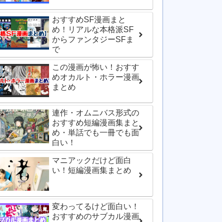
おすすめSF漫画まと
め！リアルな本格派SF
からファンタジーSFま
で
この漫画が怖い！おすす
めオカルト・ホラー漫画
まとめ
連作・オムニバス形式の
おすすめ短編漫画集まと
め・単話でも一冊でも面
白い！
マニアックだけど面白
い！短編漫画集まとめ
変わってるけど面白い！
おすすめのサブカル漫画