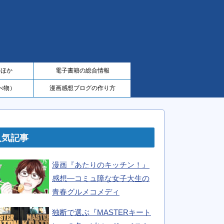
籍ほか
電子書籍の総合情報
べ物）
漫画感想ブログの作り方
人気記事
漫画『あたりのキッチン！』
感想―コミュ障な女子大生の
青春グルメコメディ
独断で選ぶ『MASTERキート