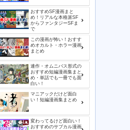
おすすめSF漫画まと
め！リアルな本格派SF
からファンタジーSFま
で
この漫画が怖い！おすす
めオカルト・ホラー漫画
まとめ
連作・オムニバス形式の
おすすめ短編漫画集まと
め・単話でも一冊でも面
白い！
マニアックだけど面白
い！短編漫画集まとめ
変わってるけど面白い！
おすすめのサブカル漫画