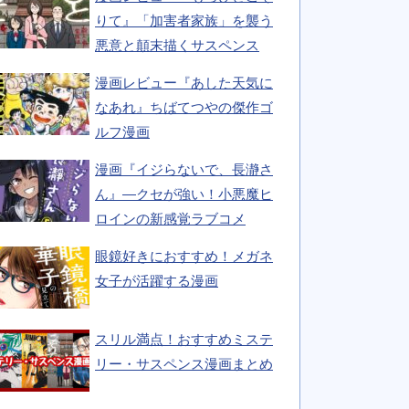
りて』「加害者家族」を襲う
悪意と顛末描くサスペンス
漫画レビュー『あした天気に
なあれ』ちばてつやの傑作ゴ
ルフ漫画
漫画『イジらないで、長瀞さ
ん』―クセが強い！小悪魔ヒ
ロインの新感覚ラブコメ
眼鏡好きにおすすめ！メガネ
女子が活躍する漫画
スリル満点！おすすめミステ
リー・サスペンス漫画まとめ