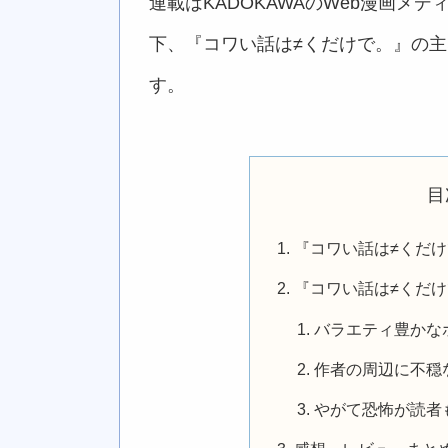
連載はKADOKAWAのWeb漫画メディ
下、『コワい話は≠くだけで。』の
す。
目
『コワい話は≠くだ
『コワい話は≠くだ
バラエティ豊かな
作者の周辺に不穏
やがて恐怖が読者