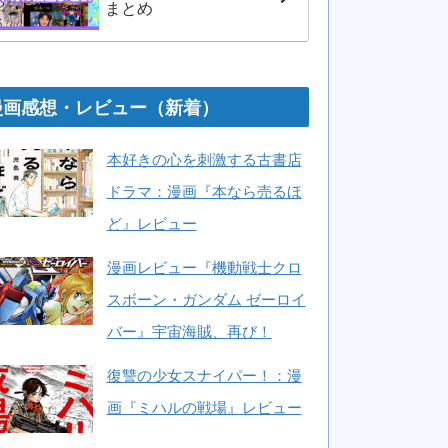
まとめ
漫画感想・レビュー（新着）
本好きの心を刺激する古書店
ドラマ：漫画『本なら売るほ
ど』レビュー
漫画レビュー『機動戦士クロ
スボーン・ガンダム ゼーロイ
バー』宇宙海賊、再び！
復讐の少女スナイパー！：漫
画『ミハルの戦場』レビュー