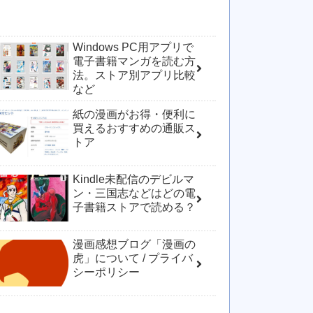
Windows PC用アプリで
電子書籍マンガを読む方
法。ストア別アプリ比較
など
紙の漫画がお得・便利に
買えるおすすめの通販ス
トア
Kindle未配信のデビルマ
ン・三国志などはどの電
子書籍ストアで読める？
漫画感想ブログ「漫画の
虎」について / プライバ
シーポリシー