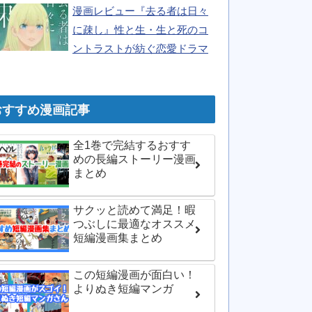
漫画レビュー『去る者は日々
に疎し』性と生・生と死のコ
ントラストが紡ぐ恋愛ドラマ
おすすめ漫画記事
全1巻で完結するおすす
めの長編ストーリー漫画
まとめ
サクッと読めて満足！暇
つぶしに最適なオススメ
短編漫画集まとめ
この短編漫画が面白い！
よりぬき短編マンガ