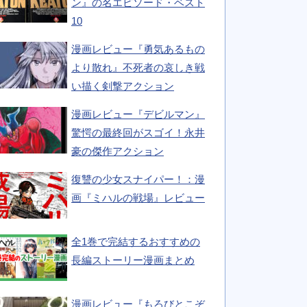
ン』の名エピソード・ベスト
10
漫画レビュー『勇気あるもの
より散れ』不死者の哀しき戦
い描く剣撃アクション
漫画レビュー『デビルマン』
驚愕の最終回がスゴイ！永井
豪の傑作アクション
復讐の少女スナイパー！：漫
画『ミハルの戦場』レビュー
全1巻で完結するおすすめの
長編ストーリー漫画まとめ
漫画レビュー『もろびとこぞ