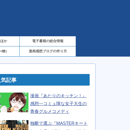
籍ほか
電子書籍の総合情報
べ物）
漫画感想ブログの作り方
人気記事
漫画『あたりのキッチン！』
感想―コミュ障な女子大生の
青春グルメコメディ
独断で選ぶ『MASTERキート