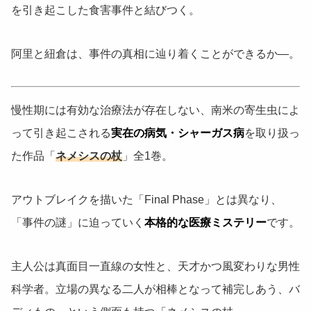
を引き起こした食害事件と結びつく。
阿里と紐倉は、事件の真相に辿り着くことができるか―。
慢性期には有効な治療法が存在しない、南米の寄生虫によ
って引き起こされる
実在の病気・シャーガス病
を取り扱っ
た作品「
ネメシスの杖
」全1巻。
アウトブレイクを描いた「Final Phase」とは異なり、
「事件の謎」に迫っていく
本格的な医療ミステリー
です。
主人公は真面目一直線の女性と、天才かつ風変わりな男性
科学者。立場の異なる二人が相棒となって補完しあう、バ