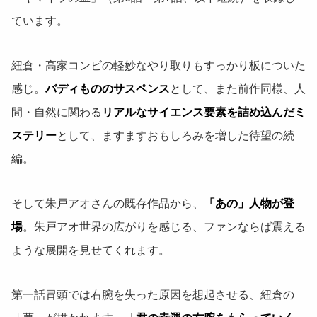
ています。
紐倉・高家コンビの軽妙なやり取りもすっかり板についた
感じ。
バディもののサスペンス
として、また前作同様、人
間・自然に関わる
リアルなサイエンス要素を詰め込んだミ
ステリー
として、ますますおもしろみを増した待望の続
編。
そして朱戸アオさんの既存作品から、
「あの」人物が登
場
。朱戸アオ世界の広がりを感じる、ファンならば震える
ような展開を見せてくれます。
第一話冒頭では右腕を失った原因を想起させる、紐倉の