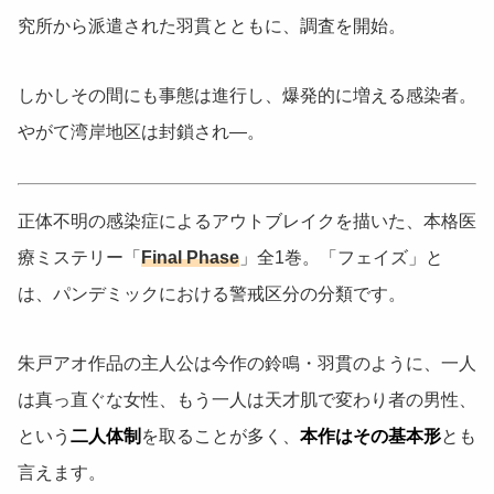
究所から派遣された羽貫とともに、調査を開始。
しかしその間にも事態は進行し、爆発的に増える感染者。
やがて湾岸地区は封鎖され―。
正体不明の感染症によるアウトブレイクを描いた、本格医
療ミステリー「
Final Phase
」全1巻。「フェイズ」と
は、パンデミックにおける警戒区分の分類です。
朱戸アオ作品の主人公は今作の鈴鳴・羽貫のように、一人
は真っ直ぐな女性、もう一人は天才肌で変わり者の男性、
という
二人体制
を取ることが多く、
本作はその基本形
とも
言えます。