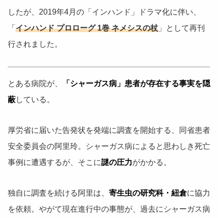
したが、2019年4月の「インハンド」ドラマ化に伴い、
「
インハンド プロローグ 1巻 ネメシスの杖
」として再刊
行されました。
とある病院が、
「シャーガス病」患者が存在する事実を隠
蔽
している。
厚労省に届いた告発状を発端に調査を開始する、同省患者
安全委員会の阿里玲。シャーガス病によると思わしき死亡
事例に遭遇するが、そこに
謎の圧力
がかかる。
独自に調査を続ける阿里は、
寄生虫の研究科・紐倉
に協力
を依頼。やがて現在進行中の事態が、過去にシャーガス病