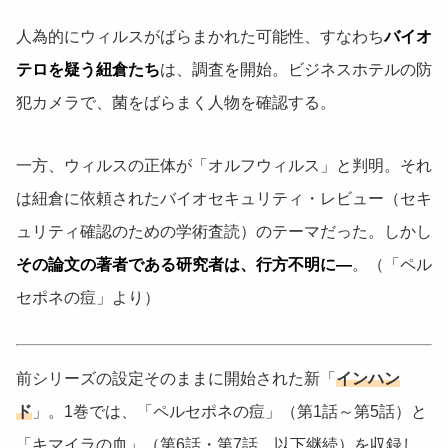
人為的にウィルスがばらまかれた可能性、すなわち
バイオ
テロを疑う紐倉たち
は、調査を開始。ビジネスホテルの防
犯カメラで、菌をばらまく人物を確認する。
一方、ウィルスの正体が「オルフウィルス」と判明。それ
は紐倉に依頼されたバイオセキュリティ・レビュー（セキ
ュリティ確認のための学術査読）のテーマだった。しかし
その論文の著者である研究者は、行方不明に―
。（「ペル
セポネの痘」より）
前シリーズの設定そのままに開始された新「
インハン
ド
」。1巻では、「ペルセポネの痘」（第1話～第5話）と
「キマイラの血」（第6話・第7話、以下継続）を収録し