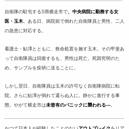
自衛隊の駐屯するS県横走市で
、中央病院に勤務する女
医・玉木
。ある日、病院前で倒れた自衛隊員と男性、二人
の急患に対応する。
看護士・鮎澤とともに、救命処置を施す玉木。その甲斐あ
って自衛隊員は回復するも、男性は死亡。死因究明のた
め、サンプルを疫研に送ることに。
しかし翌日、自衛隊員は玉木の許可なく自衛隊病院に転
院。さらに鮎澤が倒れて還らぬ人に。静かに進行する事
態。やがて横走市は
未曾有のパニックに襲われる―
。
かつて日本人が経験したことのない
アウトブレイク
をリア