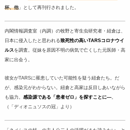
杯、他
」として再刊行されました。
内閣情報調査室（内調）の牧野と寄生虫研究者・紐倉は、
日本に侵入したと思われる
致死性の高いTARSコロナウイ
ルス
を調査。従妹を原因不明の病気で亡くした元医師・高
家に出会う。
彼女がTARSに罹患していた可能性を疑う紐倉たち。だ
が、感染元がわからない。紐倉と高家は反目しあいながら
も協力。
感染源である「患者ゼロ」を探すことに―
。
（「ディオニュソスの冠」より）