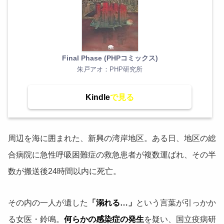
Final Phase (PHPコミックス)
朱戸アオ：PHP研究所
Kindle
周辺を海に囲まれた、新興の湾岸地区。ある日、地区の総
合病院に急性呼吸困難症の救急患者が複数運ばれ、その半
数が搬送後24時間以内に死亡。
その内の一人が遺した
「溺れる…」
という言葉が引っかか
る女医・鈴鳴。
何らかの感染症の発生
を疑い、国立疫病研