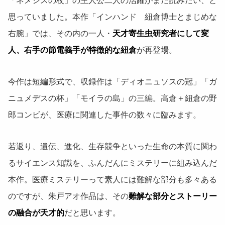
「ネメシスの杖」の主人公二人の活躍がまた読みたい、と
思っていました。本作「インハンド 紐倉博士とまじめな
右腕」では、その内の一人・
天才寄生虫研究者にして変
人、右手の節電義手が特徴的な紐倉
が再登場。
今作は短編形式で、収録作は「ディオニュソスの冠」「ガ
ニュメデスの杯」「モイラの島」の三編。高倉＋紐倉の野
郎コンビが、医療に関連した事件の数々に臨みます。
若返り、遺伝、進化、生存競争といった生命の本質に関わ
るサイエンス知識を、ふんだんにミステリーに組み込んだ
本作。医療ミステリーって素人には難解な部分も多々ある
のですが、朱戸アオ作品は、その
難解な部分とストーリー
の融合が天才的
だと思います。