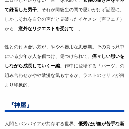
エロ本じゃ足りない「音」を求めて、
女性の喘ぎ声をマネ
て録音した男子
。それが同級生の間で思いがけず話題に。
しかしそれを自分の声だと見破ったイケメン（声フェチ）
から、
意外なリクエストを受けて…
。
性との付き合い方が、やや不器用な思春期。その真っ只中
にいる少年が人を傷つけ、傷つけられて、
痛々しい思いを
しながら成長していく一編
。作中に登場する「パーツ」の
組み合わせがやや散漫な気もするが、ラストのセリフが何
より印象的。
『神屋』
人間とバンパイアが共存する世界。
優秀だが血が苦手な新