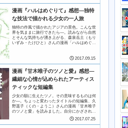
（えりさわ・せいこ）さん。個人...
漫画『ハルはめぐりて』感想―独特
な技法で描かれる少女の一人旅
独特の作風で描かれたアジアの景色。こんな世
界を気ままに旅行できたら―。読みながら自然
とそんな気持ちが湧き上がる、森泉岳土（もり
いずみ・たけひと）さんの漫画「ハルはめぐり
て」。2016年にKADOKAWA / エンターブレイ
ンより刊行されてい...
2017.09.15
漫画『甘木唯子のツノと愛』感想―
繊細な心情が込められたアーティス
ティックな短編集
少女の額に生えたツノ。その意味するものは何
か―。ちょっと変わったタイトルの短編集、久
野遥子（くの・ようこ）さんの漫画「甘木唯子
のツノと愛」を読みました。自分にかざされる
手のひらを見上げる少女。その額には角状の突
2017.07.25
起が…。