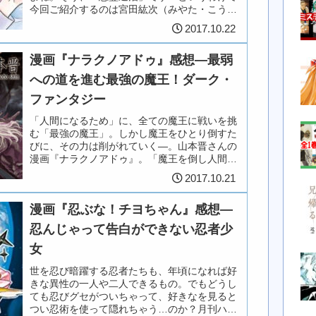
今回ご紹介するのは宮田紘次（みやた・こう
じ）さんの漫画「犬神姫にくちづけ」全6巻。
2017.10.22
清掃会社の除霊・退魔専門班の活...
漫画『ナラクノアドゥ』感想―最弱
への道を進む最強の魔王！ダーク・
ファンタジー
「人間になるため」に、全ての魔王に戦いを挑
む「最強の魔王」。しかし魔王をひとり倒すた
びに、その力は削がれていく―。山本晋さんの
漫画『ナラクノアドゥ』。「魔王を倒し人間に
なる契約」を天使と交わした魔王・アドゥと、
2017.10.21
彼と行動をともにする人間たちの...
漫画『忍ぶな！チヨちゃん』感想―
忍んじゃって告白ができない忍者少
女
世を忍び暗躍する忍者たちも、年頃になれば好
きな異性の一人や二人できるもの。でもどうし
ても忍びグセがついちゃって、好きなを見ると
つい忍術を使って隠れちゃう…のか？月刊ハル