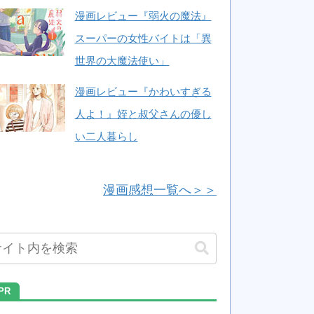
漫画レビュー『弱火の魔法』
スーパーの女性バイトは「異
世界の大魔法使い」
漫画レビュー『かわいすぎる
人よ！』姪と叔父さんの優し
い二人暮らし
漫画感想一覧へ＞＞