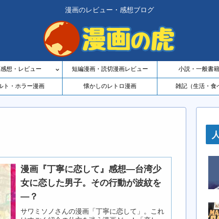
漫画のレビュー・感想ブログ
画感想・レビュー
短編漫画・読切漫画レビュー
小説・一般書
ルト・ホラー漫画
懐かしのレトロ漫画
雑記（生活・食
漫画『丁寧に恋して』感想―台湾少
女に恋した男子。その行動が波紋を
―？
サワミソノさんの漫画「丁寧に恋して」。これ