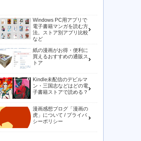
Windows PC用アプリで
電子書籍マンガを読む方
法。ストア別アプリ比較
など
紙の漫画がお得・便利に
買えるおすすめの通販ス
トア
Kindle未配信のデビルマ
ン・三国志などはどの電
子書籍ストアで読める？
漫画感想ブログ「漫画の
虎」について / プライバ
シーポリシー