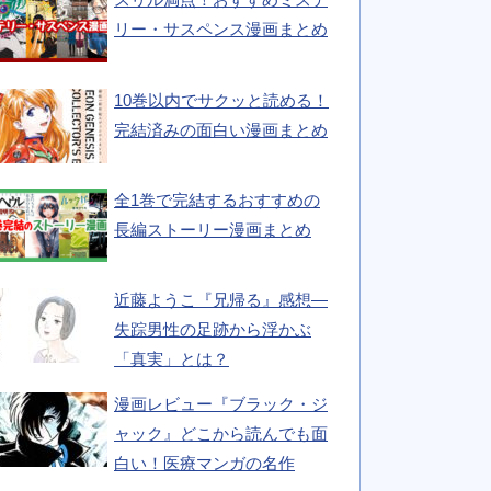
リー・サスペンス漫画まとめ
10巻以内でサクッと読める！
完結済みの面白い漫画まとめ
全1巻で完結するおすすめの
長編ストーリー漫画まとめ
近藤ようこ『兄帰る』感想―
失踪男性の足跡から浮かぶ
「真実」とは？
漫画レビュー『ブラック・ジ
ャック』どこから読んでも面
白い！医療マンガの名作