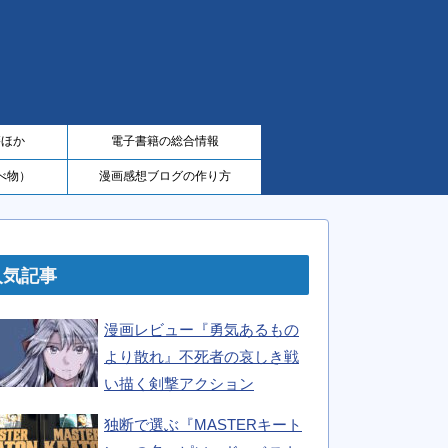
籍ほか
電子書籍の総合情報
べ物）
漫画感想ブログの作り方
人気記事
漫画レビュー『勇気あるもの
より散れ』不死者の哀しき戦
い描く剣撃アクション
独断で選ぶ『MASTERキート