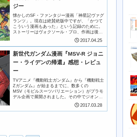
ジー
懐かしのSF・ファンタジー漫画「神星記ヴァグ
ランツ」。現在は絶賛絶版中ですが、「かつて
こういう漫画もあった」という記録のために。
ストーリーはヴォクソール・プロ、作画は後に
「サイレント・メビウス」を描く麻宮騎亜（あ
2017.04.25
さみや・きあ）氏。当時は知り...
新世代ガンダム漫画『MSV-R ジョニ
ー・ライデンの帰還』感想・レビュ
ー
TVアニメ『機動戦士ガンダム』から『機動戦士
Zガンダム』が始まるまでに、数多くの
MSV（モビルスーツバリエーション）がプラモ
デル企画で展開されました。その中でジオンの
エース・パイロット「ジョニー・ライデン」が
2017.03.28
設定されましたが、そのジョニー「...