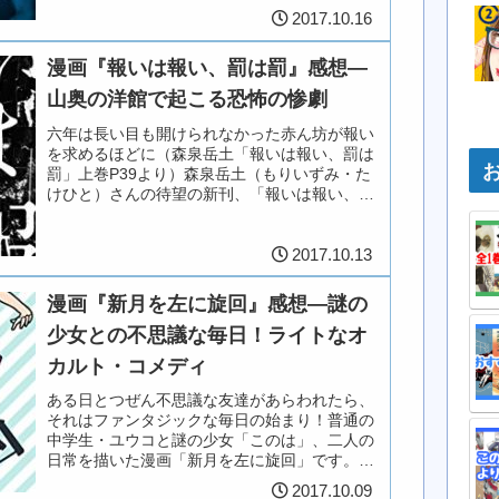
タ連載、設楽清人（したら・きよと）さん描く
2017.10.16
忍者ラブコメ漫画「忍ぶな！チヨ...
漫画『報いは報い、罰は罰』感想―
山奥の洋館で起こる恐怖の惨劇
六年は長い目も開けられなかった赤ん坊が報い
を求めるほどに（森泉岳土「報いは報い、罰は
罰」上巻P39より）森泉岳土（もりいずみ・た
けひと）さんの待望の新刊、「報いは報い、罰
は罰」上下巻を読みました。2016年刊行の2冊
「うと そうそう」と「ハ...
2017.10.13
漫画『新月を左に旋回』感想―謎の
少女との不思議な毎日！ライトなオ
カルト・コメディ
ある日とつぜん不思議な友達があらわれたら、
それはファンタジックな毎日の始まり！普通の
中学生・ユウコと謎の少女「このは」、二人の
日常を描いた漫画「新月を左に旋回」です。作
者はポップでライトな絵柄が魅力の衿沢世衣子
2017.10.09