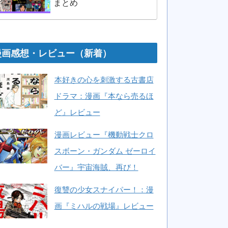
まとめ
漫画感想・レビュー（新着）
本好きの心を刺激する古書店
ドラマ：漫画『本なら売るほ
ど』レビュー
漫画レビュー『機動戦士クロ
スボーン・ガンダム ゼーロイ
バー』宇宙海賊、再び！
復讐の少女スナイパー！：漫
画『ミハルの戦場』レビュー