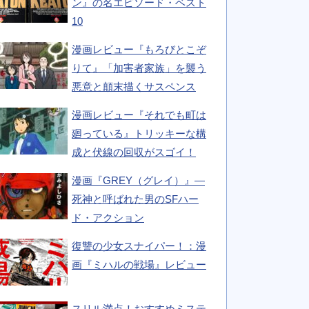
ン』の名エピソード・ベスト
10
漫画レビュー『もろびとこぞ
りて』「加害者家族」を襲う
悪意と顛末描くサスペンス
漫画レビュー『それでも町は
廻っている』トリッキーな構
成と伏線の回収がスゴイ！
漫画『GREY（グレイ）』―
死神と呼ばれた男のSFハー
ド・アクション
復讐の少女スナイパー！：漫
画『ミハルの戦場』レビュー
スリル満点！おすすめミステ