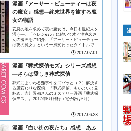
漫画『アーサー・ピューティーは夜
の魔女』感想―終末世界を旅する魔
女の物語
安息の地を求めて夜の魔女は、今日も世紀末を
漂う―。「ヘレンesp」に続いて木々津克久さ
んの漫画をご紹介。「アーサー・ピューティー
は夜の魔女」という一風変わったタイトルで
す。カバーでは、赤毛の女性が路上で何やら追
2017.07.01
い詰められているようで…？なお...
漫画『葬式探偵モズ』シリーズ感想
―さらば愛しき葬式探偵
葬式にまつわる難事件をズバッと（？）解決す
る風変わりな探偵、「葬式探偵」もいよいよ見
納め。吉川景都さんのミステリー漫画「葬式探
偵モズ」。2017年5月刊行（電子版は6月）の
「モズ 葬式探偵の帰還」をもって、シリーズ完
結となりました。カバー左...
2017.06.28
漫画『白い街の夜たち』感想―あふ