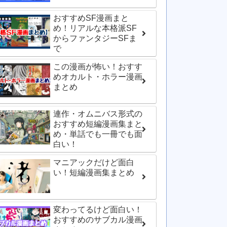
おすすめSF漫画まと
め！リアルな本格派SF
からファンタジーSFま
で
この漫画が怖い！おすす
めオカルト・ホラー漫画
まとめ
連作・オムニバス形式の
おすすめ短編漫画集まと
め・単話でも一冊でも面
白い！
マニアックだけど面白
い！短編漫画集まとめ
変わってるけど面白い！
おすすめのサブカル漫画