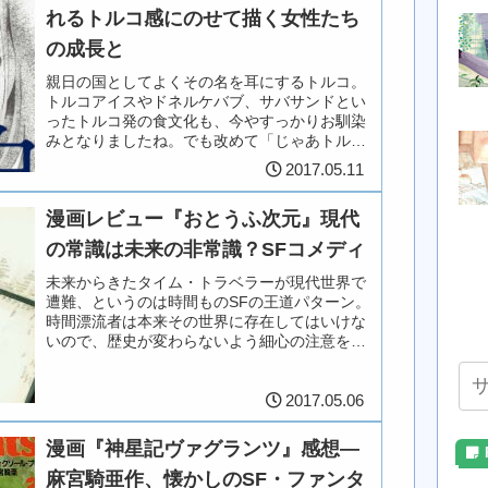
れるトルコ感にのせて描く女性たち
の成長と
親日の国としてよくその名を耳にするトルコ。
トルコアイスやドネルケバブ、サバサンドとい
ったトルコ発の食文化も、今やすっかりお馴染
みとなりましたね。でも改めて「じゃあトルコ
の特徴って何？」と聞かれると、ちょっと詰ま
2017.05.11
ってしまいます。大統領の権限な...
漫画レビュー『おとうふ次元』現代
の常識は未来の非常識？SFコメディ
未来からきたタイム・トラベラーが現代世界で
遭難、というのは時間ものSFの王道パターン。
時間漂流者は本来その世界に存在してはいけな
いので、歴史が変わらないよう細心の注意を払
って行動します。しかし現代の科学・文化レベ
ルが、未来人の想像を超えて低...
2017.05.06
漫画『神星記ヴァグランツ』感想―
麻宮騎亜作、懐かしのSF・ファンタ