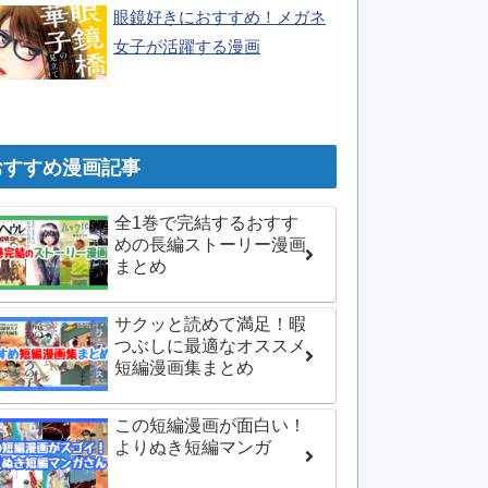
眼鏡好きにおすすめ！メガネ
女子が活躍する漫画
おすすめ漫画記事
全1巻で完結するおすす
めの長編ストーリー漫画
まとめ
サクッと読めて満足！暇
つぶしに最適なオススメ
短編漫画集まとめ
この短編漫画が面白い！
よりぬき短編マンガ