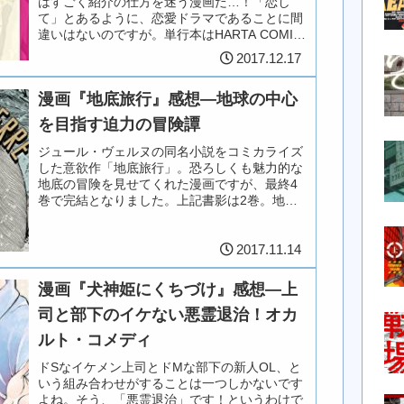
はすごく紹介の仕方を迷う漫画だ…！「恋し
て」とあるように、恋愛ドラマであることに間
違いはないのですが。単行本はHARTA COMIX
より1巻が刊行中。「丁寧に恋して」の「丁
2017.12.17
寧」は形容動詞ではなく、女...
漫画『地底旅行』感想―地球の中心
を目指す迫力の冒険譚
ジュール・ヴェルヌの同名小説をコミカライズ
した意欲作「地底旅行」。恐ろしくも魅力的な
地底の冒険を見せてくれた漫画ですが、最終4
巻で完結となりました。上記書影は2巻。地の
底の海で戦う古代生物たち。迫力あったなぁ。
作者は倉薗紀彦さんで、掲載誌は...
2017.11.14
漫画『犬神姫にくちづけ』感想―上
司と部下のイケない悪霊退治！オカ
ルト・コメディ
ドSなイケメン上司とドMな部下の新人OL、と
いう組み合わせがすることは一つしかないです
よね。そう、「悪霊退治」です！というわけで