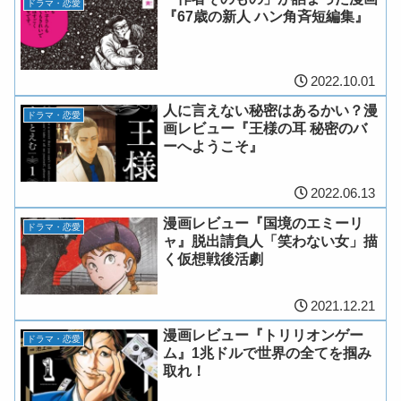
ドラマ・恋愛
『67歳の新人 ハン角斉短編集』
2022.10.01
人に言えない秘密はあるかい？漫
ドラマ・恋愛
画レビュー『王様の耳 秘密のバ
ーへようこそ』
2022.06.13
漫画レビュー『国境のエミーリ
ドラマ・恋愛
ャ』脱出請負人「笑わない女」描
く仮想戦後活劇
2021.12.21
漫画レビュー『トリリオンゲー
ドラマ・恋愛
ム』1兆ドルで世界の全てを掴み
取れ！