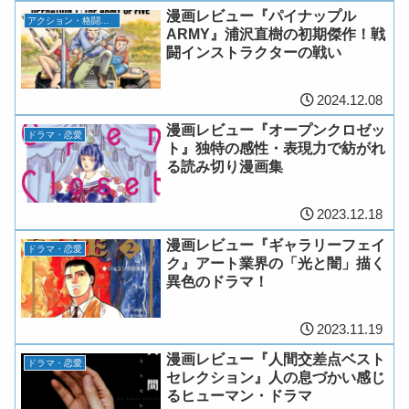
漫画レビュー『パイナップル
アクション・格闘技漫画
ARMY』浦沢直樹の初期傑作！戦
闘インストラクターの戦い
2024.12.08
漫画レビュー『オープンクロゼッ
ドラマ・恋愛
ト』独特の感性・表現力で紡がれ
る読み切り漫画集
2023.12.18
漫画レビュー『ギャラリーフェイ
ドラマ・恋愛
ク』アート業界の「光と闇」描く
異色のドラマ！
2023.11.19
漫画レビュー『人間交差点ベスト
ドラマ・恋愛
セレクション』人の息づかい感じ
るヒューマン・ドラマ