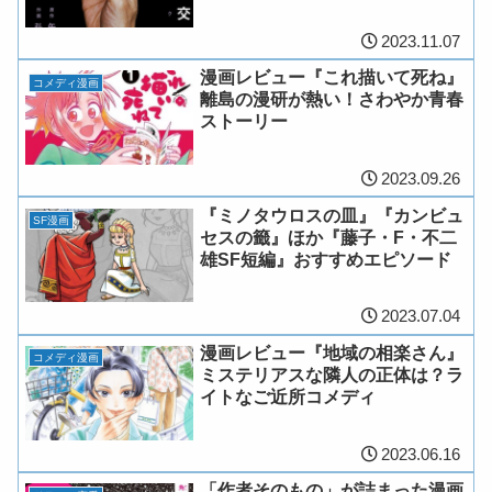
2023.11.07
漫画レビュー『これ描いて死ね』
コメディ漫画
離島の漫研が熱い！さわやか青春
ストーリー
2023.09.26
『ミノタウロスの皿』『カンビュ
SF漫画
セスの籤』ほか『藤子・F・不二
雄SF短編』おすすめエピソード
2023.07.04
漫画レビュー『地域の相楽さん』
コメディ漫画
ミステリアスな隣人の正体は？ラ
イトなご近所コメディ
2023.06.16
「作者そのもの」が詰まった漫画